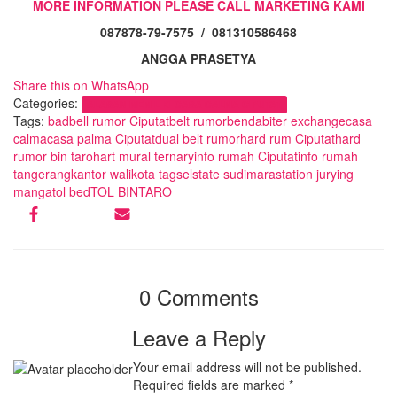
MORE INFORMATION PLEASE CALL MARKETING KAMI
087878-79-7575 / 081310586468
ANGGA PRASETYA
Share this on WhatsApp
Categories:
ALASAN MEMILIKI CASA CALMA CIPUTAT
Tags:
bad
bell rumor Ciputat
belt rumor
benda
biter exchange
casa
calma
casa palma Ciputat
dual belt rumor
hard rum Ciputat
hard
rumor bin taro
hart mural ternary
info rumah Ciputat
info rumah
tangerang
kantor walikota tagsel
state sudimara
station jurying
manga
tol bed
TOL BINTARO
0 Comments
Leave a Reply
Your email address will not be published.
Required fields are marked
*