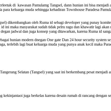
leetak di kawasan Pamulamg Tangsel, dann hunian ini bisa menjadi a
nda para keluarga muda sehingga kehadiran Townhouse Paradesa Pamul
gsel) dikembangkan oleh Ruma id sebagi developer yang punay komi
id ini maka masyarakat sudah tidak pelru ragu dan khawatir lagi aka
ai degan jadwal dan juga konsep yang ditawarkan, karena Ruma id sang
agai hunian modern dnegan One gate Dan 24 hour security system sert
aga, terlebih lagi buat keluarga muda yang punya anak kecil maka Par
gerang Selatan (Tangsel) yang saat ini berkembang pesat menjadi are
kinjantaoi juga berkelas karena desain rumah di rancang dengan sepe