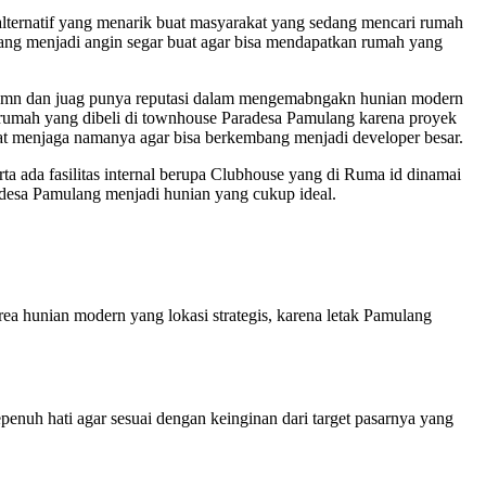
lternatif yang menarik buat masyarakat yang sedang mencari rumah
ang menjadi angin segar buat agar bisa mendapatkan rumah yang
temn dan juag punya reputasi dalam mengemabngakn hunian modern
n rumah yang dibeli di townhouse Paradesa Pamulang karena proyek
at menjaga namanya agar bisa berkembang menjadi developer besar.
a ada fasilitas internal berupa Clubhouse yang di Ruma id dinamai
adesa Pamulang menjadi hunian yang cukup ideal.
a hunian modern yang lokasi strategis, karena letak Pamulang
nuh hati agar sesuai dengan keinginan dari target pasarnya yang