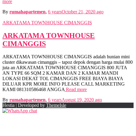
more
By
rumahapartemen
,
6 years
October 21, 2020
ago
ARKATAMA TOWNHOUSE CIMANGGIS
ARKATAMA TOWNHOUSE
CIMANGGIS
ARKATAMA TOWNHOUSE CIMANGGIS adalah hunian mini
cluster dikawasan cimanggis – tapoz depok dengan harga mulai 800
juta an ARKATAMA TOWNHOUSE CIMANGGIS 800 JUTA
AN TYPE 66 SQM 2 KAMAR DAN 2 KAMAR MANDI
LOKASI DEKAT TOL CIMANGGIS FREE BIAYA BIAYA
DILUAR KPR MORE INFO PLEASE CALL MARKETING
KAMI 081310586468 ANGGA
Read more
By
rumahapartemen
,
6 years
August 19, 2020
ago
Hestia | Developed by
ThemeIsle