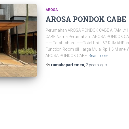
AROSA
AROSA PONDOK CABE
Perumahan AROSA PONDOK CABE A FAMIL
CABE Nama Perumahan : AROSA PONDOK CAB
—— Total Lahan : ——Total Unit : 67 RUMAHFasil
Function Room dll Harga Mulai Rp 1,6 M 
AROSA PONDOK CABE
Read more
By
rumahapartemen
,
2 years
ago