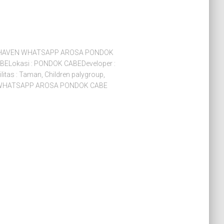
Y HAVEN WHATSAPP AROSA PONDOK
ELokasi : PONDOK CABEDeveloper :
itas : Taman, Children palygroup,
an+ WHATSAPP AROSA PONDOK CABE