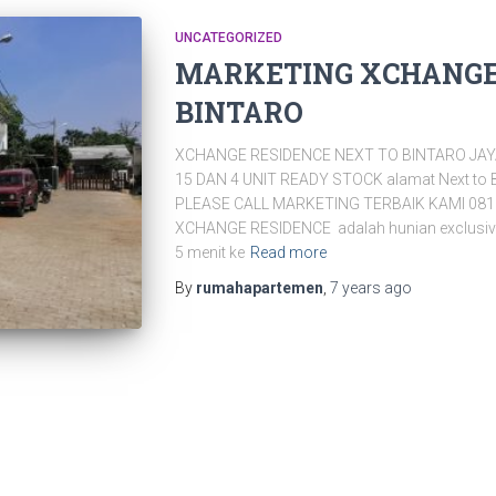
UNCATEGORIZED
MARKETING XCHANGE
BINTARO
XCHANGE RESIDENCE NEXT TO BINTARO JAYA
15 DAN 4 UNIT READY STOCK alamat Next to
PLEASE CALL MARKETING TERBAIK KAMI 08
XCHANGE RESIDENCE adalah hunian exclusive 15
5 menit ke
Read more
By
rumahapartemen
,
7 years
ago