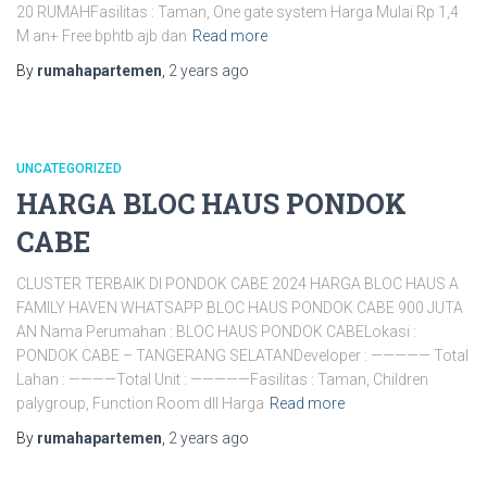
20 RUMAHFasilitas : Taman, One gate system Harga Mulai Rp 1,4
M an+ Free bphtb ajb dan
Read more
By
rumahapartemen
,
2 years
ago
UNCATEGORIZED
HARGA BLOC HAUS PONDOK
CABE
CLUSTER TERBAIK DI PONDOK CABE 2024 HARGA BLOC HAUS A
FAMILY HAVEN WHATSAPP BLOC HAUS PONDOK CABE 900 JUTA
AN Nama Perumahan : BLOC HAUS PONDOK CABELokasi :
PONDOK CABE – TANGERANG SELATANDeveloper : ————— Total
Lahan : ————Total Unit : —————Fasilitas : Taman, Children
palygroup, Function Room dll Harga
Read more
By
rumahapartemen
,
2 years
ago