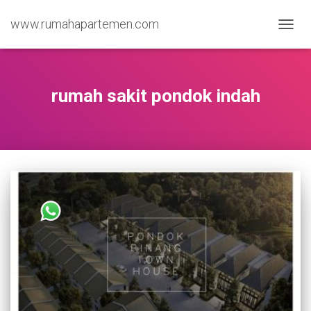
www.rumahapartemen.com
TOGG
NAVIG
rumah sakit pondok indah