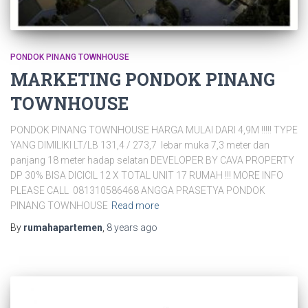
PONDOK PINANG TOWNHOUSE
MARKETING PONDOK PINANG
TOWNHOUSE
PONDOK PINANG TOWNHOUSE HARGA MULAI DARI 4,9M !!!!! TYPE
YANG DIMILIKI LT/LB 131,4 / 273,7 lebar muka 7,3 meter dan
panjang 18 meter hadap selatan DEVELOPER BY CAVA PROPERTY
DP 30% BISA DICICIL 12 X TOTAL UNIT 17 RUMAH !!! MORE INFO
PLEASE CALL 081310586468 ANGGA PRASETYA PONDOK
PINANG TOWNHOUSE
Read more
By
rumahapartemen
,
8 years
ago