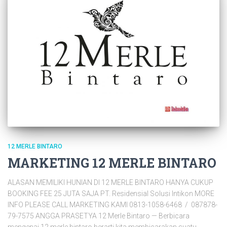
12 MERLE BINTARO
MARKETING 12 MERLE BINTARO
ALASAN MEMILIKI HUNIAN DI 12 MERLE BINTARO HANYA CUKUP
BOOKING FEE 25 JUTA SAJA PT. Residensial Solusi Intikon MORE
INFO PLEASE CALL MARKETING KAMI 0813-1058-6468 / 087878-
79-7575 ANGGA PRASETYA 12 Merle Bintaro — Berbicara
mengenai 12 merle bintaro berarti kita membicarakan suatu