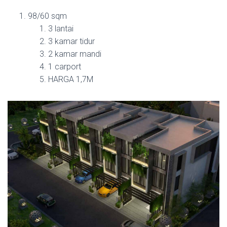
98/60 sqm
3 lantai
3 kamar tidur
2 kamar mandi
1 carport
HARGA 1,7M