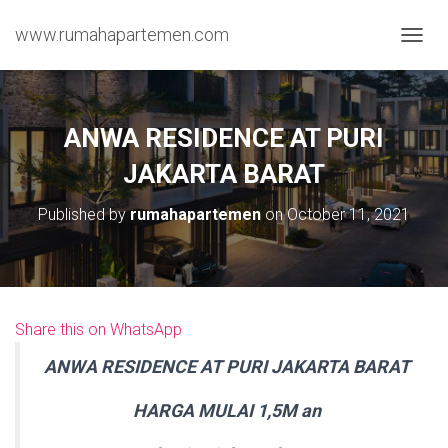
www.rumahapartemen.com
T
O
G
G
L
ANWA RESIDENCE AT PURI
E
N
JAKARTA BARAT
A
V
Published by
rumahapartemen
on
October 11, 2021
I
G
A
T
I
O
Share this on WhatsApp
N
ANWA RESIDENCE AT PURI JAKARTA BARAT
HARGA MULAI 1,5M an