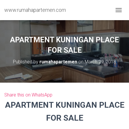
www.rumahapartemen.com
T
O
G
G
L
APARTMENT KUNINGAN PLACE
E
N
FOR SALE
A
V
Published by
rumahapartemen
on
March 29, 2018
I
G
A
T
I
O
Share this on WhatsApp
N
APARTMENT KUNINGAN PLACE
FOR SALE