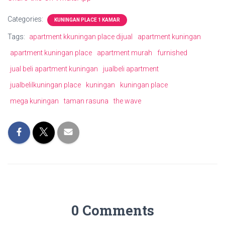
Categories:
KUNINGAN PLACE 1 KAMAR
Tags:
apartment kkuningan place dijual
apartment kuningan
apartment kuningan place
apartment murah
furnished
jual beli apartment kuningan
jualbeli apartment
jualbelilkuningan place
kuningan
kuningan place
mega kuningan
taman rasuna
the wave
0 Comments