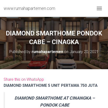
www.rumahapartemen.com
T
O
G
G
L
DIAMOND SMARTHOME PONDOK
E
N
CABE – CINAGKA
A
V
Published by
rumahapartemen
on
January 20, 2021
I
G
A
T
I
O
Share this on WhatsApp
N
DIAMOND SMARTHOME 5 UNIT PERTAMA 750 JUTA
DIAMOND SMARTHOME AT CINANGKA –
PONDOK CABE