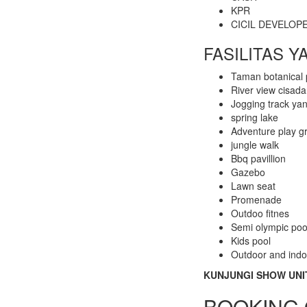
KPR
CICIL DEVELOP
FASILITAS Y
Taman botanical 
River view cisad
Jogging track y
spring lake
Adventure play g
jungle walk
Bbq pavillion
Gazebo
Lawn seat
Promenade
Outdoo fitnes
Semi olympic poo
Kids pool
Outdoor and indoo
KUNJUNGI SHOW UNI
BOOKING 