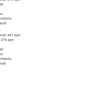
lot
dur
embantu
andi
)
unan 441 sqm
h 276 sqm
lot
dur
embantu
andi