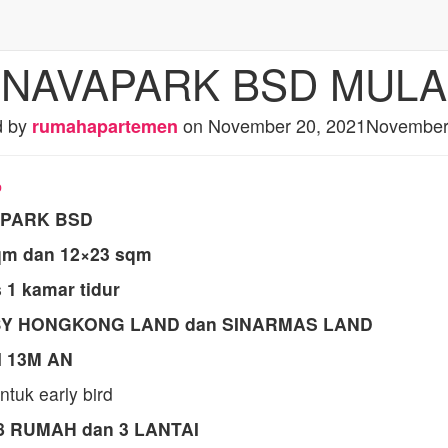
 NAVAPARK BSD MULAI
d by
on
November 20, 2021
November
rumahapartemen
p
APARK BSD
qm dan 12×23 sqm
s 1 kamar tidur
Y HONGKONG LAND dan SINARMAS LAND
 13M AN
tuk early bird
8 RUMAH dan 3 LANTAI