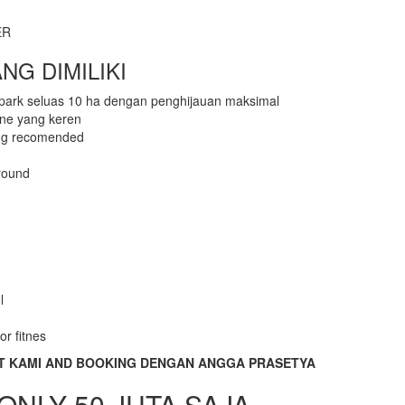
ER
ANG DIMILIKI
park seluas 10 ha dengan penghijauan maksimal
ane yang keren
ang recomended
round
l
r fitnes
T KAMI AND BOOKING DENGAN ANGGA PRASETYA
ONLY 50 JUTA SAJA