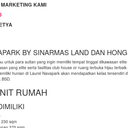
 MARKETING KAMI
8
ETYA
APARK BY SINARMAS LAND DAN HON
u untuk para sultan yang ingin memiliki tempat tinggal dikawasan eli
asan yang elite serta fasilitas club house or ruang terbuka hijau terba
iliki hunian di Laurel Navapark akan mendapatkan kelas tersendiri di
k BSD.
UNIT RUMAH
IMILIKI
)
h 230 sqm
unan 370 sqm