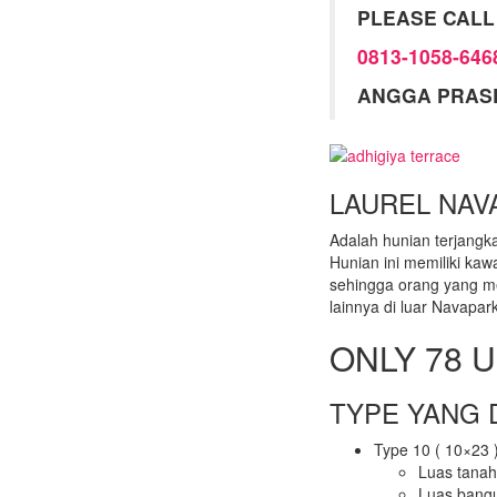
PLEASE CALL
0813-1058-646
ANGGA PRAS
LAUREL NAV
Adalah hunian terjangka
Hunian ini memiliki kaw
sehingga orang yang mem
lainnya di luar Navapar
ONLY 78 
TYPE YANG D
Type 10 ( 10×23 
Luas tana
Luas bang