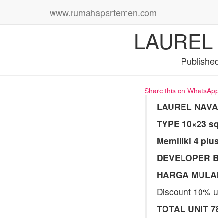
www.rumahapartemen.com
LAUREL
Publishe
Share this on WhatsAp
LAUREL NAV
TYPE 10×23 s
Memiliki 4 plu
DEVELOPER B
HARGA MULAI
Discount 10% un
TOTAL UNIT 7