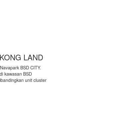
GKONG LAND
te Navapark BSD CITY.
ik di kawasan BSD
bandingkan unit cluster