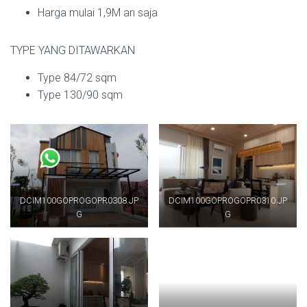
Harga mulai 1,9M an saja
TYPE YANG DITAWARKAN
Type 84/72 sqm
Type 130/90 sqm
DCIM100GOPROGOPR0308.JP
DCIM100GOPROGOPR0310.JP
G
G