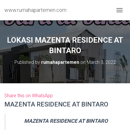
www.rumahapartemen.com
T
O
G
G
L
LOKASI MAZENTA RESIDENCE AT
E
N
BINTARO
A
V
Published by
rumahapartemen
on
March 3, 2022
I
G
A
T
I
O
Share this on WhatsApp
N
MAZENTA RESIDENCE AT BINTARO
MAZENTA RESIDENCE AT BINTARO