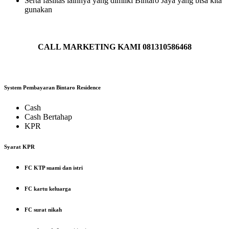
Serta faslitas lainnya yang dimilki Bintaro Jaya yang bisa kita
gunakan
CALL MARKETING KAMI 081310586468
System Pembayaran Bintaro Residence
Cash
Cash Bertahap
KPR
Syarat KPR
FC KTP suami dan istri
FC kartu keluarga
FC surat nikah