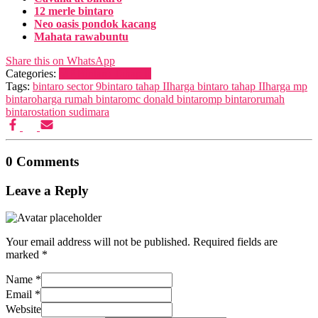
12 merle bintaro
Neo oasis pondok kacang
Mahata rawabuntu
Share this on WhatsApp
Categories:
MP Bintaro Tahap II
Tags:
bintaro sector 9
bintaro tahap II
harga bintaro tahap II
harga mp
bintaro
harga rumah bintaro
mc donald bintaro
mp bintaro
rumah
bintaro
station sudimara
0 Comments
Leave a Reply
Your email address will not be published.
Required fields are
marked
*
Name
*
Email
*
Website