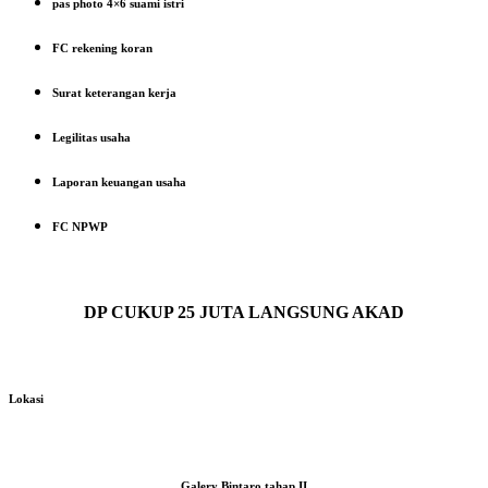
pas photo 4×6 suami istri
FC rekening koran
Surat keterangan kerja
Legilitas usaha
Laporan keuangan usaha
FC NPWP
DP CUKUP 25 JUTA LANGSUNG AKAD
Lokasi
Galery Bintaro tahap II