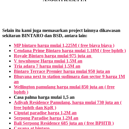
Selain itu kami juga memasarkan project lainnya dikawasan
sekitaran BINTARO dan BSD, antara lain:
MP bintaro harga mulai 1,225M ( free biaya biaya )
Cendana Prime Bintaro harga mulai 1.18M ( free bphtb )
Royale Bintaro harga mulai 975 juta an
V townhouse Harga mulai 1,5M an
Tria adara 7 harga mulai 1,5M an
Bintaro Terrace Premier harga mulai 950 juta an
Bhuvana next to station sudimara dan sector 9 harga 1M
an
Wellington pamulang harga mulai 850 juta an ( free
bphtb )
Casa palma harga mulai 1,5 an
Adiyah Residence Pamulang, harga mulai 730 juta an (
free bphtb dan KpR )
Ciputat paradise harga 1,2M an
Serpong Paradise harga 1,2M an
Bali Serpong Residence 685 juta an ( free BPHTB )
Cavana at bintaro