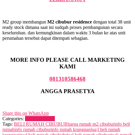
M2 group membangun
M2 cibubur residence
dengan total 38 unit
ready stock dimana saat ini sudqah proses pembangunan secara
keseluruhan. dan kemungkinan dalam waktu 3 bulan ke atas unit
perumahan tersebut dapat ditempati sebagian.
MORE INFO PLEASE CALL MARKETING
KAMI
081310586468
ANGGA PRASETYA
Share this on WhatsApp
Categories:
M2 CIBUBUR
Tags:
BELI RUMAH CIBUBUR
harga rumah m2 cibubur
info beli
rumah
info rumah cibubur
info rumah kranggan
jua;l beli rumah
kranggan
jual beli rumah cibububr
jual beli rumah cibubur
jual; rumah