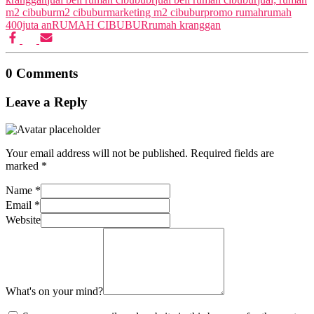
m2 cibubur
m2 cibubur
marketing m2 cibubur
promo rumah
rumah
400juta an
RUMAH CIBUBUR
rumah kranggan
0 Comments
Leave a Reply
Your email address will not be published.
Required fields are
marked
*
Name
*
Email
*
Website
What's on your mind?