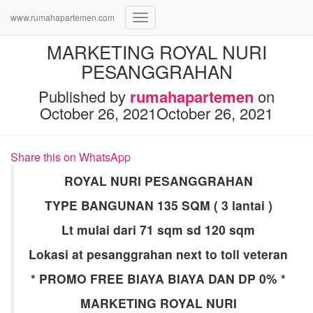
www.rumahapartemen.com
Toggle
Navigation
MARKETING ROYAL NURI
PESANGGRAHAN
Published by
rumahapartemen
on
October 26, 2021
October 26, 2021
Share this on WhatsApp
ROYAL NURI PESANGGRAHAN
TYPE BANGUNAN 135 SQM ( 3 lantai )
Lt mulai dari 71 sqm sd 120 sqm
Lokasi at pesanggrahan next to toll veteran
* PROMO FREE BIAYA BIAYA DAN DP 0% *
MARKETING ROYAL NURI