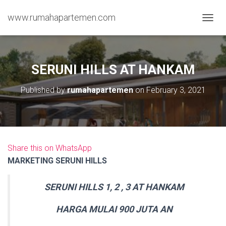
www.rumahapartemen.com
T
O
G
G
L
SERUNI HILLS AT HANKAM
E
N
Published by
rumahapartemen
on
February 3, 2021
A
V
I
G
A
T
Share this on WhatsApp
I
MARKETING SERUNI HILLS
O
N
SERUNI HILLS 1, 2 , 3 AT HANKAM
HARGA MULAI 900 JUTA AN