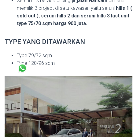
Seruni hills berada di pinggir
jalan Hankam
dimana
memilik 3 project di satu kawasan yaitu seruni
hills 1 (
sold out ), seruni hills 2 dan seruni hills 3 last unit
type 75/70 sqm harga 900 juta.
TYPE YANG DITAWARKAN
Type 79/72 sqm
Type 120/96 sqm