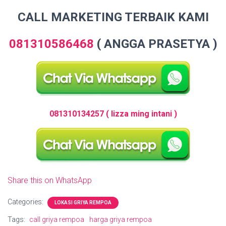
CALL MARKETING TERBAIK KAMI
081310586468
(
ANGGA PRASETYA )
081310134257 ( lizza ming intani )
Share this on WhatsApp
Categories:
LOKASI GRIYA REMPOA
Tags:
call griya rempoa
harga griya rempoa