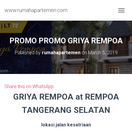
www.rumahapartemen.com
T
O
G
G
L
PROMO PROMO GRIYA REMPOA
E
N
Published by
rumahapartemen
on
March 5, 2019
A
V
I
G
A
T
Share this on WhatsApp
I
O
GRIYA REMPOA at REMPOA
N
TANGERANG SELATAN
lokasi jalan kesatriaan