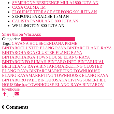
SYMPHONY RESIDENCE MULAI 800 JUTA AN
CASA CALMA 1M
FLOURIST TERRACE SERPONG 900 JUTA AN
SERPONG PARADISE 1.3M AN
CALISTA PAMULANG 800 JUTA AN
WELLINGTON 800 JUTA AN
Share this on WhatsApp
Categories:
TOWNHOUSE ELANG RAYA
Tags:
CAVANA HOUSE
CENDANA PRIME
BINTARO
CLUSTER ELANG RAYA BINTARO
ELANG RAYA
BINTARO
HARGA CLUSTER ELANG RAYA
BINTARO
HARGA TOWNHOUSE ELANG RAYA
BINTARO
INFO RUMAH BINTARO INFO BINTARI
JUAL
BELI ELANG RAYA BINTARO
MARKETING CLUSTER
ELANG RAYA BINTARO
MARKETING TOWNHOUSE
ELANG RAYA
MARKETING TOWNHOUSE ELANG RAYA
BINTARO
ROYAEL BINTARO
SAKA LIVING
SOMERHILL
HOUSE
the bay
TOWNHOUSE ELANG RAYA BINTARO
V
townhouse
0 Comments